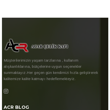
Müşterilerimizin yaşam tarzlarına , kullanım
alışkanlıklarına, bütçelerine uygun seçenekler
sunmaktayız.Her geçen gün kendimizi hızla geliştirerek
kalitemize kalite katmayı hedeflemekteyiz.
ACR BLOG