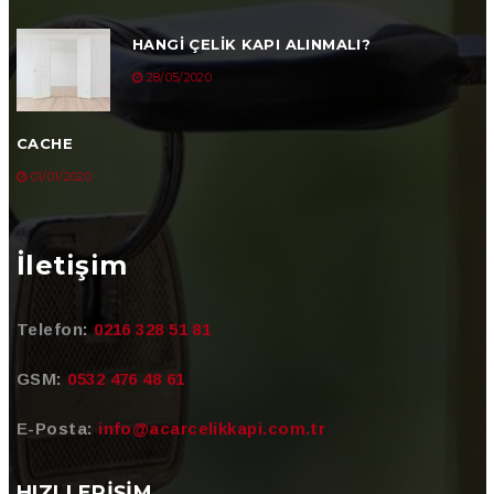
HANGI ÇELIK KAPI ALINMALI?
28/05/2020
CACHE
01/01/2020
İletişim
Telefon:
0216 328 51 81
GSM:
0532 476 48 61
E-Posta:
info@acarcelikkapi.com.tr
HIZLI ERIŞIM