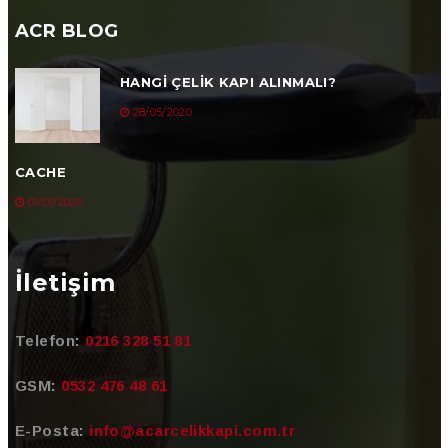
ACR BLOG
HANGI ÇELIK KAPI ALINMALI?
28/05/2020
CACHE
01/01/2020
İletişim
Telefon:
0216 328 51 81
GSM:
0532 476 48 61
E-Posta:
info@acarcelikkapi.com.tr