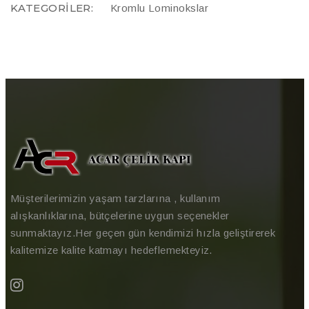
KATEGORILER:
Kromlu Lominokslar
Müşterilerimizin yaşam tarzlarına , kullanım
alışkanlıklarına, bütçelerine uygun seçenekler
sunmaktayız.Her geçen gün kendimizi hızla geliştirerek
kalitemize kalite katmayı hedeflemekteyiz.