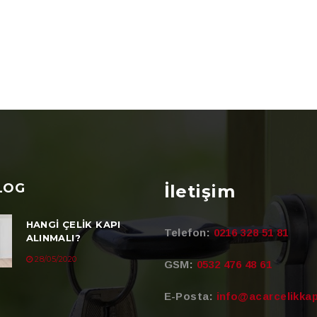
LOG
İletişim
HANGI ÇELIK KAPI
Telefon:
0216 328 51 81
ALINMALI?
28/05/2020
GSM:
0532 476 48 61
E-Posta:
info@acarcelikkap