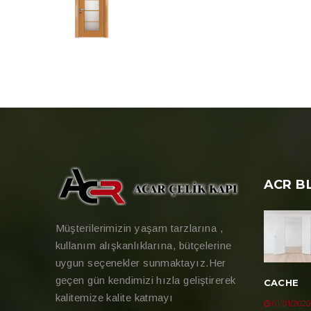
ACR B
Müşterilerimizin yaşam tarzlarına ,
kullanım alışkanlıklarına, bütçelerine
uygun seçenekler sunmaktayız.Her
geçen gün kendimizi hızla geliştirerek
CACHE
kalitemize kalite katmayı
01/01/2020