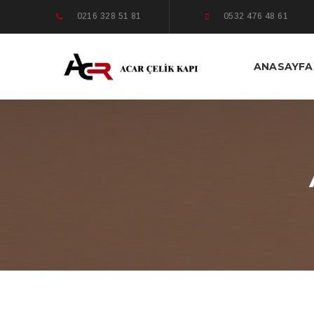
0216 328 51 81
0532 476 48 61
ANASAYFA