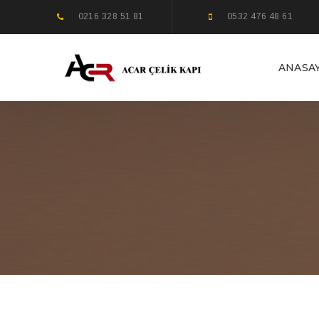
0216 328 51 81
0532 476 48 61
ANASA