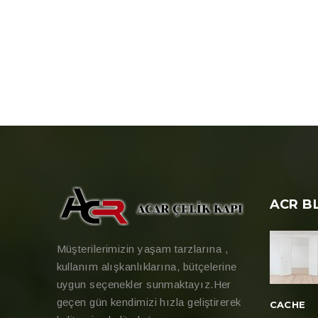
ACR B
Müşterilerimizin yaşam tarzlarına ,
kullanım alışkanlıklarına, bütçelerine
uygun seçenekler sunmaktayız.Her
geçen gün kendimizi hızla geliştirerek
CACHE