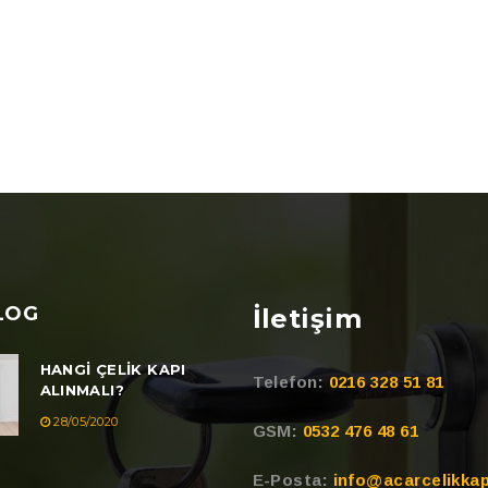
LOG
İletişim
HANGI ÇELIK KAPI
Telefon:
0216 328 51 81
ALINMALI?
28/05/2020
GSM:
0532 476 48 61
E-Posta:
info@acarcelikkap