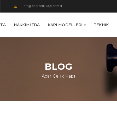
info@acarcelikkapi.com.tr
YFA
HAKKIMIZDA
KAPI MODELLERI
TEKNIK
BLOG
Acar Çelik Kapı